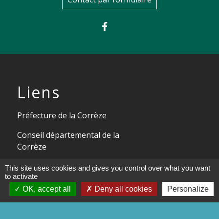
Liens
Préfecture de la Corrèze
Conseil départemental de la
Corrèze
Site officiel Tulle agglo - Ville de
This site uses cookies and gives you control over what you want
to activate
Tulle
OK, accept all
Deny all cookies
Personalize
Commune de Chameyrat
Commune de Saint-Mexant