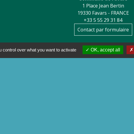
1 Place Jean Bertin
19330 Favars - FRANCE
+33 5 55 29 31 84
Contact par formulaire
 control over what you want to activate
OK, accept all
 Corrèze
ental de la Corrèze
e agglo - Ville de Tulle