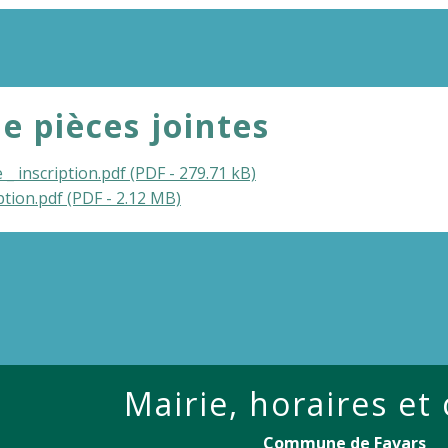
de pièces jointes
 inscription.pdf (PDF - 279.71 kB)
ption.pdf (PDF - 2.12 MB)
Mairie, horaires et
Commune de Favars